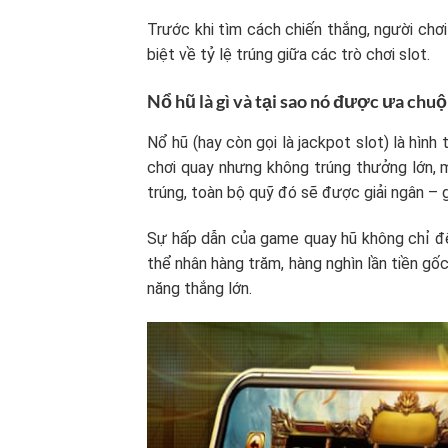
Trước khi tìm cách chiến thắng, người chơi 
biệt về tỷ lệ trúng giữa các trò chơi slot.
Nổ hũ là gì và tại sao nó được ưa chu
Nổ hũ (hay còn gọi là jackpot slot) là hình
chơi quay nhưng không trúng thưởng lớn, 
trúng, toàn bộ quỹ đó sẽ được giải ngân – gọ
Sự hấp dẫn của game quay hũ không chỉ đến
thể nhân hàng trăm, hàng nghìn lần tiền gốc
năng thắng lớn.