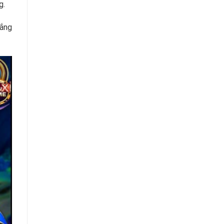
g.
hắng