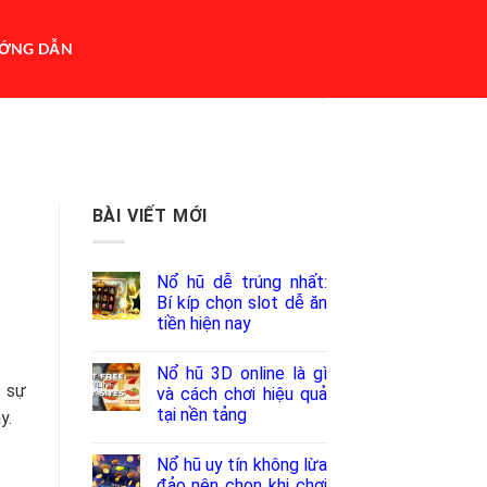
ỚNG DẪN
BÀI VIẾT MỚI
Nổ hũ dễ trúng nhất:
Bí kíp chọn slot dễ ăn
tiền hiện nay
Nổ hũ 3D online là gì
i sự
và cách chơi hiệu quả
tại nền tảng
y.
Nổ hũ uy tín không lừa
đảo nên chọn khi chơi