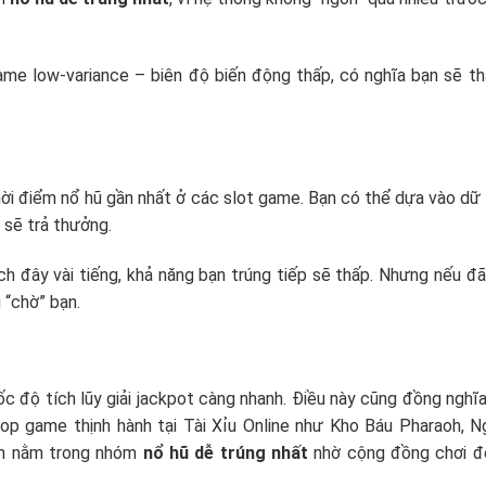
me low-variance – biên độ biến động thấp, có nghĩa bạn sẽ t
hời điểm nổ hũ gần nhất ở các slot game. Bạn có thể dựa vào dữ 
 sẽ trả thưởng.
 đây vài tiếng, khả năng bạn trúng tiếp sẽ thấp. Nhưng nếu đã
 “chờ” bạn.
c độ tích lũy giải jackpot càng nhanh. Điều này cũng đồng nghĩ
top game thịnh hành tại Tài Xỉu Online như Kho Báu Pharaoh, 
ôn nằm trong nhóm
nổ hũ dễ trúng nhất
nhờ cộng đồng chơi đ