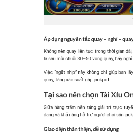
Áp dụng nguyên tắc quay – nghỉ – qua
Không nên quay liên tục trong thời gian dà
là sau mỗi chuỗi 30–50 vòng quay, hãy nghỉ v
Việc “ngắt nhịp” này không chỉ giúp bạn lấ
quay, tăng xác suất gặp jackpot.
Tại sao nên chọn Tài Xỉu O
Giữa hàng trăm nền tảng giải trí trực tuy
dạng và khả năng hỗ trợ người chơi săn jac
Giao diện thân thiện, dễ sử dụng