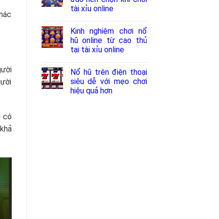
tài xỉu online
khác
Kinh nghiệm chơi nổ
hũ online từ cao thủ
tại tài xỉu online
gười
Nổ hũ trên điện thoại
siêu dễ với mẹo chơi
gười
hiệu quả hơn
g có
 khả