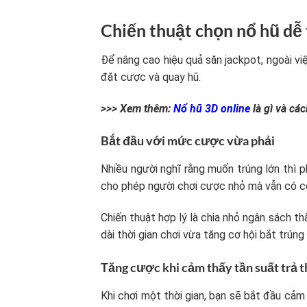
Chiến thuật chọn nổ hũ dễ t
Để nâng cao hiệu quả săn jackpot, ngoài vi
đặt cược và quay hũ.
>>> Xem thêm:
Nổ hũ 3D online
là gì và các
Bắt đầu với mức cược vừa phải
Nhiều người nghĩ rằng muốn trúng lớn thì
cho phép người chơi cược nhỏ mà vẫn có cơ
Chiến thuật hợp lý là chia nhỏ ngân sách t
dài thời gian chơi vừa tăng cơ hội bắt trúng
Tăng cược khi cảm thấy tần suất trả 
Khi chơi một thời gian, bạn sẽ bắt đầu cả