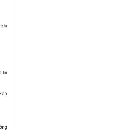
 khi
t
lại
 kéo
ưởng