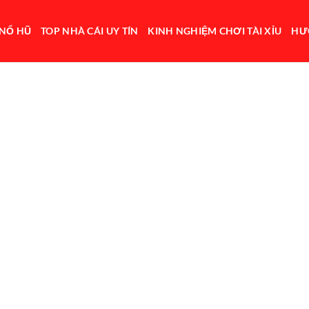
NỔ HŨ
TOP NHÀ CÁI UY TÍN
KINH NGHIỆM CHƠI TÀI XỈU
HƯ