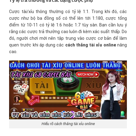
Cược tài/xỉu thông thường có tỷ lệ 1:1. Trong khi đó, các
cược như bộ ba đồng số có thể lên tới 1:180, cược tổng
điểm từ 10-11 có tỷ lệ 1:6 hoặc 1:7 tùy sàn. Bạn cần lưu ý
rằng các cược trả thưởng cao luôn đi kèm xác suất thấp. Do
đó, người chơi mới nên tập trung vào cược cơ bản để làm
quen trước khi áp dụng các
cách thắng tài xỉu online
nâng
cao.
Hiểu rõ cách thắng tài xỉu online