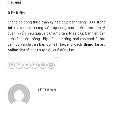
hiệu quả
Kết luận
Không có công thức thần kỳ nào giúp bạn thắng 100% trong
tài xỉu online
, nhưng việc áp dụng các chiến lược hợp lý,
quản lý vốn hiệu quả và giữ vững tâm lý sẽ giúp bạn tiến gần
hơn tới chiến thắng. Hãy luôn nhớ rằng, mỗi ván chơi là một
bài học và chỉ cần bạn đủ tỉnh táo, mọi
cách thắng tài xỉu
online
đều sẽ phát huy hiệu quả đúng lúc.
LÊ THUẬN