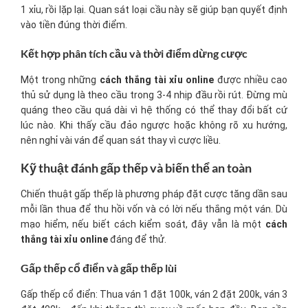
1 xỉu, rồi lặp lại. Quan sát loại cầu này sẽ giúp bạn quyết định
vào tiền đúng thời điểm.
Kết hợp phân tích cầu và thời điểm dừng cược
Một trong những
cách thắng tài xỉu online
được nhiều cao
thủ sử dụng là theo cầu trong 3-4 nhịp đầu rồi rút. Đừng mù
quáng theo cầu quá dài vì hệ thống có thể thay đổi bất cứ
lúc nào. Khi thấy cầu đảo ngược hoặc không rõ xu hướng,
nên nghỉ vài ván để quan sát thay vì cược liều.
Kỹ thuật đánh gấp thếp và biến thể an toàn
Chiến thuật gấp thếp là phương pháp đặt cược tăng dần sau
mỗi lần thua để thu hồi vốn và có lời nếu thắng một ván. Dù
mạo hiểm, nếu biết cách kiểm soát, đây vẫn là một
cách
thắng tài xỉu online
đáng để thử.
Gấp thếp cổ điển và gấp thếp lùi
Gấp thếp cổ điển: Thua ván 1 đặt 100k, ván 2 đặt 200k, ván 3