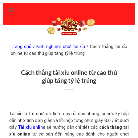
Chuyển
đến
nội
dung
Trang chủ
/
Kinh nghiệm chơi tài xỉu
/
Cách thắng tài xỉu
online từ cao thủ giúp tăng tỷ lệ trúng
Cách thắng tài xỉu online từ cao thủ
giúp tăng tỷ lệ trúng
Tài xỉu là trò chơi có tính may rủi cao nhưng lại cực kỳ hấp
dẫn nhờ tính đơn giản và hồi hộp từng phút giây. Bài viết dưới
đây
Tài xỉu onlin
e sẽ hướng dẫn chi tiết các
cách thắng tài
xỉu online
từ cơ bản đến nâng cao dành cho người chơi