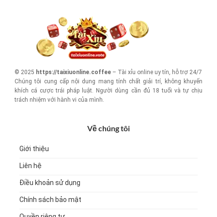
© 2025
https://taixiuonline.coffee
– Tài xỉu online uy tín, hỗ trợ 24/7
Chúng tôi cung cấp nội dung mang tính chất giải trí, không khuyến
khích cá cược trái pháp luật. Người dùng cần đủ 18 tuổi và tự chịu
trách nhiệm với hành vi của mình.
Về chúng tôi
Giới thiệu
Liên hệ
Điều khoản sử dụng
Chính sách bảo mật
Quyền riêng tư